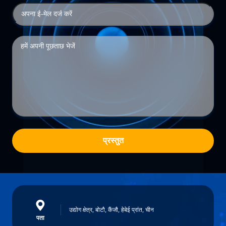
प्रस्तुत
उद्योग क्षेत्र, बोटौ, कैंजौ, हेबेई प्रांत, चीन
पता