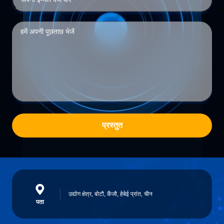
प्रस्तुत
उद्योग क्षेत्र, बोटौ, कैंजौ, हेबेई प्रांत, चीन
पता