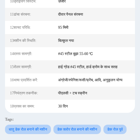
10ड्राइविंग सिस्टम:
ज़ंजीर
11ढांचा संरचना:
दीवार पैनल संरचना
12शाफ्ट परिधि:
95 मिमी
13मशीन की स्थिति:
बिल्कुल नया
14दस्ता सामग्री:
#45 स्टील बुझा 55-60 ℃
15रोलर सामग्री:
हाई ग्रेड #45 स्टील, हार्ड क्रोम के साथ सतह
16भाषा प्रदर्शित करें:
अंग्रेजी/स्पेनिश/रूसी/फ्रेंच, आदि, अनुकूलन योग्य
17नियंत्रण तकनीक:
पीएलसी + टच स्क्रीन
18प्रसव का समय:
30 दिन
Tags:
धातु डेक रोल बनाने की मशीन
डेक फ़्लोर रोल बनाने की मशीन
डेक रोल पूर्व