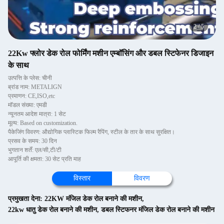
2
/
5
22Kw फ्लोर डेक रोल फोर्मिंग मशीन एम्बॉसिंग और डबल स्टिफेनर डिजाइन
के साथ
उत्पत्ति के प्लेस: चीनी
ब्रांड नाम: METALIGN
प्रमाणन: CE,ISO,etc
मॉडल संख्या: एमडी
न्यूनतम आदेश मात्रा: 1 सेट
मूल्य: Based on customization.
पैकेजिंग विवरण: औद्योगिक प्लास्टिक फिल्म रैपिंग, स्टील के तार के साथ सुरक्षित।
प्रसव के समय: 30 दिन
भुगतान शर्तें: एल/सी,टी/टी
आपूर्ति की क्षमता: 30 सेट प्रति माह
विस्तार
विवरण
प्रमुखता देना:
22KW मंजिल डेक रोल बनाने की मशीन
,
22kw धातु डेक रोल बनाने की मशीन
,
डबल स्टिफनर मंजिल डेक रोल बनाने की मशीन