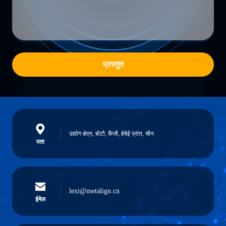
प्रस्तुत
उद्योग क्षेत्र, बोटौ, कैंजौ, हेबेई प्रांत, चीन
पता
lexi@metalign.cn
ईमेल