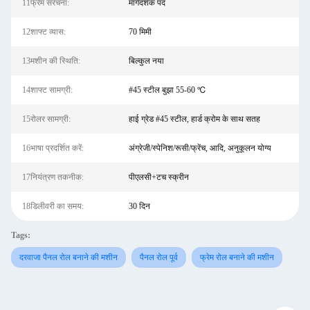
11फ्रेम संरचना:
मार्गदर्शक पद
12शाफ्ट व्यास:
70 मिमी
13मशीन की स्थिति:
बिल्कुल नया
14शाफ्ट सामग्री:
#45 स्टील बुझा 55-60 ℃
15रोलर सामग्री:
हाई ग्रेड #45 स्टील, हार्ड क्रोम के साथ सतह
16भाषा प्रदर्शित करें:
अंग्रेजी/स्पेनिश/रूसी/फ्रेंच, आदि, अनुकूलन योग्य
17नियंत्रण तकनीक:
पीएलसी+टच स्क्रीन
18डिलीवरी का समय:
30 दिन
Tags:
दरवाजा पैनल रोल बनाने की मशीन
पैनल रोल पूर्व
फ्रेम रोल बनाने की मशीन