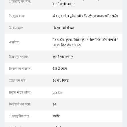
1प्रोडक्ट का नाम:
बनाने वाली लाइन
2प्रमुख शब्द:
डोर फ्रेम रोल पूर्व/जस्ती स्टील/एंगल्ड आरा/सममित फ्रेम
3प्रोफ़ाइल:
खिड़की की चौखट
मेटल डोर फ्रेम्स / विंडो फ्रेम / सिक्योरिटी डोर किनारों /
4आवेदन:
फायर-रेटेड डोर सराउंड
5सामग्री प्रकार:
कलई चढ़ा इस्पात
6द्रव्य का गाढ़ापन:
1.5-2 एमएम
7उत्पादन गति:
10 मी / मिनट
8मुख्य मोटर शक्ति:
5.5 kw
9स्टेशनों का गठन:
14
10ड्राइविंग तंत्र:
जंजीर